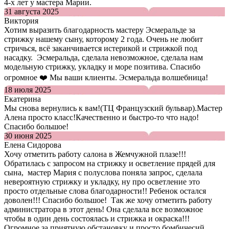
4-х лет у мастера Марии.
31 августа 2025
Виктория
Хотим выразить благодарность мастеру Эсмеральде за
стрижку нашему сыну, которому 2 года. Очень не любит
стричься, всё заканчивается истерикой и стрижкой под
насадку. Эсмеральда, сделала невозможное, сделала нам
модельную стрижку, укладку и море позитива. Спасибо
огромное ❤️ Мы ваши клиенты. Эсмеральда волшебница!
18 июля 2025
Екатерина
Мы снова вернулись к вам!(ТЦ Французский бульвар).Мастер
Алена просто класс!Качественно и быстро-то что надо!
Спасибо большое!
30 июня 2025
Елена Сидорова
Хочу отметить работу салона в Жемчужной плазе!!!
Обратилась с запросом на стрижку и осветление прядей для
сына, мастер Мария с полуслова поняла запрос, сделала
невероятную стрижку и укладку, ну про осветление это
просто отдельные слова благодарности!! Ребенок остался
доволен!!! Спасибо большое! Так же хочу отметить работу
администратора в этот день! Она сделала все возможное
чтобы в один день состоялась и стрижка и окраска!!!
Огромное за приятную обстановку и просто бомбичесий